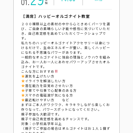
01.
【満席】ハッピーオルゴナイト教室
２００種類以上の素材の中から心ときめくパーツを選
び、ご自身の素晴らしい才能や感性に気づいていただ
き、自己肯定感を高めていただくワークショップで
す。
私たちのハッピーオルゴナイトアクセサリーは身につ
けるだけで、生命エネルギーが整い、楽しくハッピー
になれる不思議なパワーがあります。
一般的なオルゴナイトに独自の理論とノウハウを組み
込み、お一人お一人にあわせパワーアップさせたオル
ゴナイトです。
こんな方におすすめ
運気を上げたい方
イライラを解消したい方
潜在能力を目覚めさせたい方
子育てや仕事で心配事のある方
スマホの電磁波が気になる方
最近転けやすい方 など
まずはご本人がワクワク、キラキラしながら楽しくお
作りなって、パワースポットになってください。
親子参加も大歓迎です。
親子で自己肯定感を高めるチャンスです。
対象：小学校高学年以上
（親子でご参加の場合はオルゴナイトはお１人１個ず
つとなります）