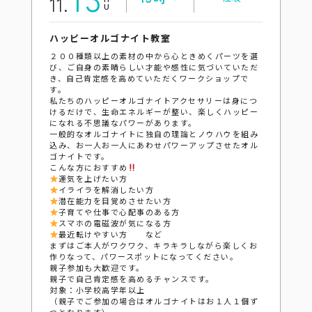
11.
ハッピーオルゴナイト教室
２００種類以上の素材の中から心ときめくパーツを選
び、ご自身の素晴らしい才能や感性に気づいていただ
き、自己肯定感を高めていただくワークショップで
す。
私たちのハッピーオルゴナイトアクセサリーは身につ
けるだけで、生命エネルギーが整い、楽しくハッピー
になれる不思議なパワーがあります。
一般的なオルゴナイトに独自の理論とノウハウを組み
込み、お一人お一人にあわせパワーアップさせたオル
ゴナイトです。
こんな方におすすめ
運気を上げたい方
イライラを解消したい方
潜在能力を目覚めさせたい方
子育てや仕事で心配事のある方
スマホの電磁波が気になる方
最近転けやすい方 など
まずはご本人がワクワク、キラキラしながら楽しくお
作りなって、パワースポットになってください。
親子参加も大歓迎です。
親子で自己肯定感を高めるチャンスです。
対象：小学校高学年以上
（親子でご参加の場合はオルゴナイトはお１人１個ず
つとなります）