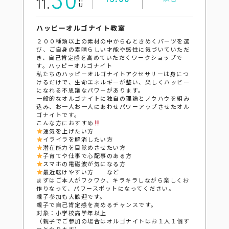
11.
ハッピーオルゴナイト教室
２００種類以上の素材の中から心ときめくパーツを選
び、ご自身の素晴らしい才能や感性に気づいていただ
き、自己肯定感を高めていただくワークショップで
す。ハッピーオルゴナイト
私たちのハッピーオルゴナイトアクセサリーは身につ
けるだけで、生命エネルギーが整い、楽しくハッピー
になれる不思議なパワーがあります。
一般的なオルゴナイトに独自の理論とノウハウを組み
込み、お一人お一人にあわせパワーアップさせたオル
ゴナイトです。
こんな方におすすめ
運気を上げたい方
イライラを解消したい方
潜在能力を目覚めさせたい方
子育てや仕事で心配事のある方
スマホの電磁波が気になる方
最近転けやすい方 など
まずはご本人がワクワク、キラキラしながら楽しくお
作りなって、パワースポットになってください。
親子参加も大歓迎です。
親子で自己肯定感を高めるチャンスです。
対象：小学校高学年以上
（親子でご参加の場合はオルゴナイトはお１人１個ず
つとなります）